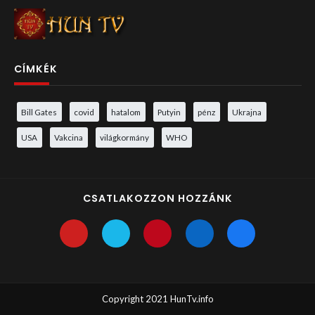
CÍMKÉK
Bill Gates
covid
hatalom
Putyin
pénz
Ukrajna
USA
Vakcina
világkormány
WHO
CSATLAKOZZON HOZZÁNK
Copyright 2021 HunTv.info