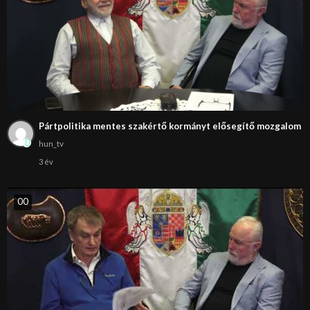
Pártpolitika mentes szakértő kormányt elősegítő mozgalom
hun_tv
3 év
0
0