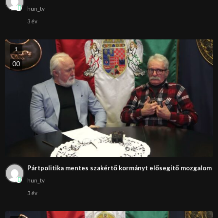
hun_tv
3 év
1
0
0
Pártpolitika mentes szakértő kormányt elősegítő mozgalom
hun_tv
3 év