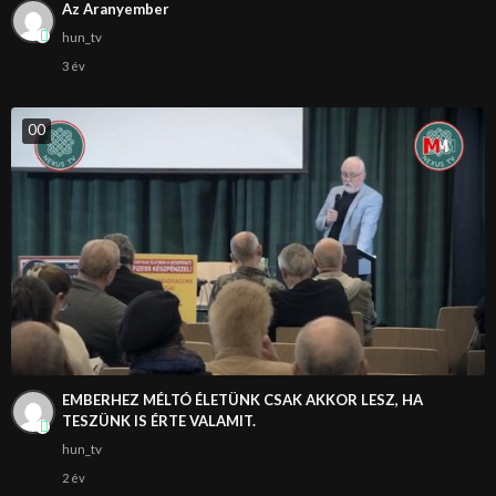
Az Aranyember
hun_tv
3 év
0
0
EMBERHEZ MÉLTÓ ÉLETÜNK CSAK AKKOR LESZ, HA
TESZÜNK IS ÉRTE VALAMIT.
hun_tv
2 év