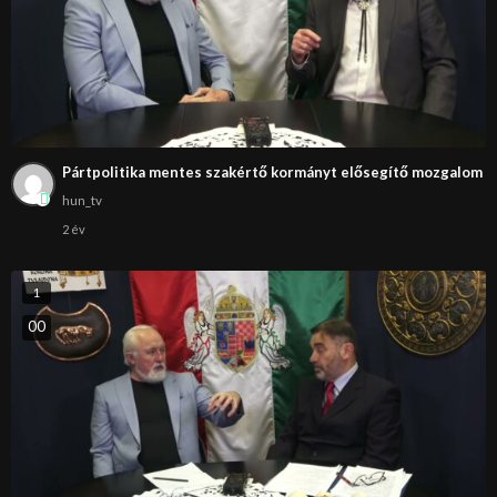
Pártpolitika mentes szakértő kormányt elősegítő mozgalom
hun_tv
2 év
1
0
0