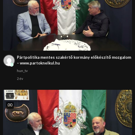
Pártpolitika mentes szakértő kormány előkészítő mozgalom
– www.partoknelkul.hu
hun_tv
2 év
1
0
0