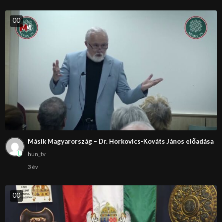
0
0
Másik Magyarország – Dr. Horkovics-Kováts János előadása
hun_tv
3 év
0
0