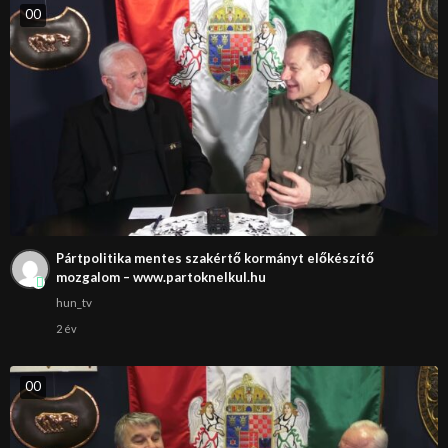
0
0
Pártpolitika mentes szakértő kormányt előkészítő
mozgalom – www.partoknelkul.hu
hun_tv
2 év
0
0