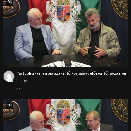
0
0
Pártpolitika mentes szakértő kormányt elősegítő mozgalom
hun_tv
2 év
0
0