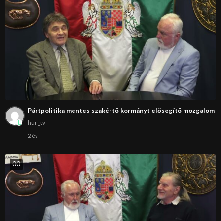
Pártpolitika mentes szakértő kormányt elősegítő mozgalom
hun_tv
2 év
0
0