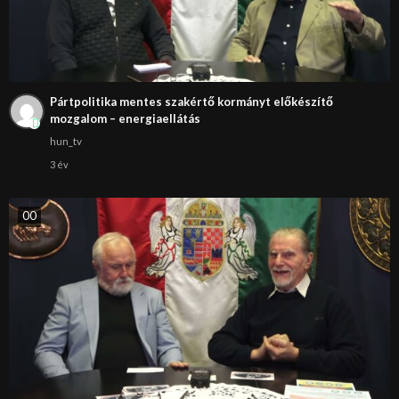
Pártpolitika mentes szakértő kormányt előkészítő
mozgalom – energiaellátás
hun_tv
3 év
0
0