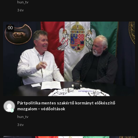
hun_tv
3 év
0
0
Pártpolitika mentes szakértő kormányt előkészítő
mozgalom – védőoltások
hun_tv
3 év