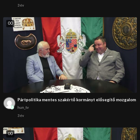
3 év
0
0
Pártpolitika mentes szakértő kormányt elősegítő mozgalom
hun_tv
3 év
0
0