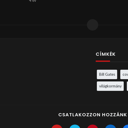
4 év
CÍMKÉK
Bill Gates
co
világkormány
CSATLAKOZZON HOZZÁNK