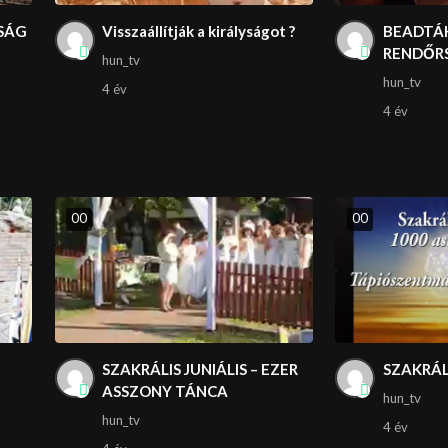
SÁG
Visszaállítják a királyságot ?
BEADTÁK
RENDŐR
hun_tv
hun_tv
4 év
4 év
0
0
0
0
SZAKRÁLIS JUNIÁLIS – EZER
SZAKRÁLI
ASSZONY TÁNCA
hun_tv
hun_tv
4 év