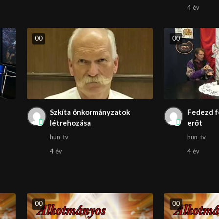
4 év
0
0
0
0
Szkíta önkormányzatok
Fedezd f
létrehozása
erőt
hun_tv
hun_tv
4 év
4 év
0
0
0
0