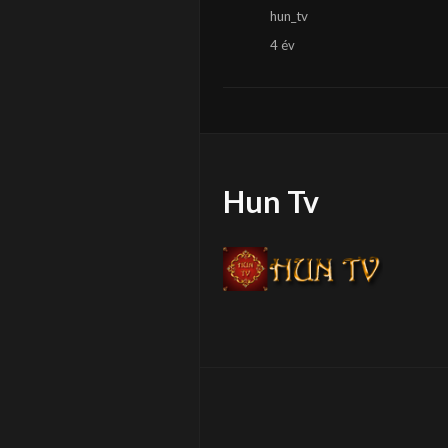
hun_tv
4 év
Hun Tv