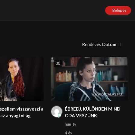
Belépés
Rendezés
Dátum
0
0
szellem visszaveszi a
ÉBREDJ, KÜLÖNBEN MIND
az anyagi világ
ODA VESZÜNK!
hun_tv
4 év