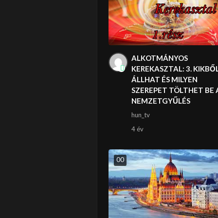
ALKOTMÁNYOS
KEREKASZTAL: 3. KIKBŐ
ÁLLHAT ÉS MILYEN
SZEREPET TÖLTHET BE 
NEMZETGYŰLÉS
hun_tv
4 év
0
0