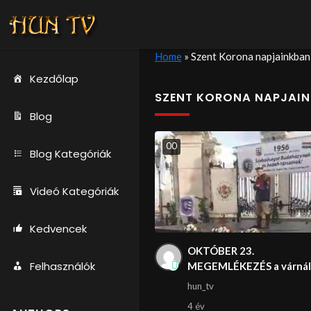
Home
»
Szent Korona napjainkban
Kezdőlap
SZENT KORONA NAPJAI
Blog
0
0
Blog Kategóriák
Videó Kategóriák
Kedvencek
OKTÓBER 23.
Felhasználók
MEGEMLÉKEZÉS a várnál
hun_tv
4 év