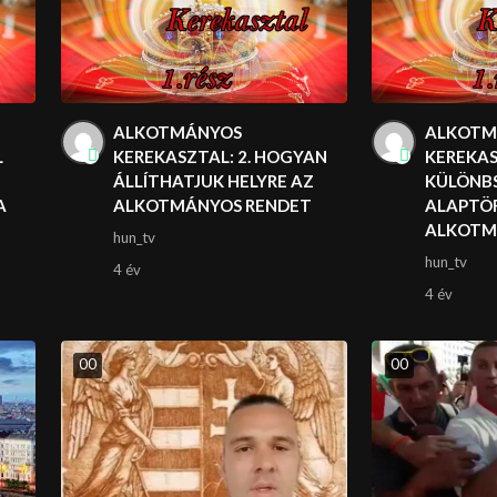
ALKOTMÁNYOS
ALKOTM
L
KEREKASZTAL: 2. HOGYAN
KEREKASZ
ÁLLÍTHATJUK HELYRE AZ
KÜLÖNBS
A
ALKOTMÁNYOS RENDET
ALAPTÖR
ALKOTM
hun_tv
hun_tv
4 év
4 év
0
0
0
0