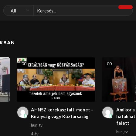
NKBAN
0
0
0
0
AHNSZ kerekasztal I. menet –
Amikor a 
Királyság vagy Köztársaság
hatalmat 
felett
hun_tv
hun_tv
4 év