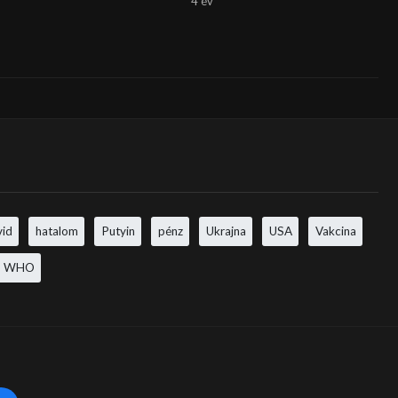
4 év
vid
hatalom
Putyin
pénz
Ukrajna
USA
Vakcina
WHO