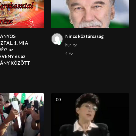
ÁNYOS
Nincs köztársaság
TAL. 1. MI A
hun_tv
ÉG az
4 év
VÉNY és az
ÁNY KÖZÖTT
0
0