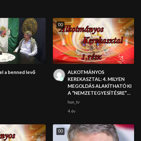
0
0
el a benned levő
ALKOTMÁNYOS
KEREKASZTAL: 4. MILYEN
MEGOLDÁS ALAKÍTHATÓ KI
A “NEMZETEGYESÍTÉSRE”…
hun_tv
4 év
0
0