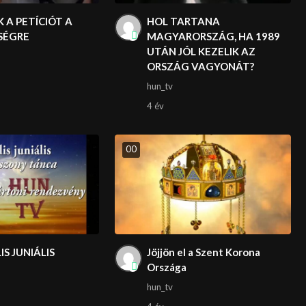
 A PETÍCIÓT A
HOL TARTANA
SÉGRE
MAGYARORSZÁG, HA 1989
UTÁN JÓL KEZELIK AZ
ORSZÁG VAGYONÁT?
hun_tv
4 év
0
0
S JUNIÁLIS
Jöjjön el a Szent Korona
Országa
hun_tv