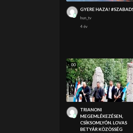
GYERE HAZA! #SZABAD
hun_tv
4 év
0
0
TRIANONI
MEGEMLÉKEZÉSEN,
CSÍKSOMLYÓN. LOVAS
BETYÁR KÖZÖSSÉG