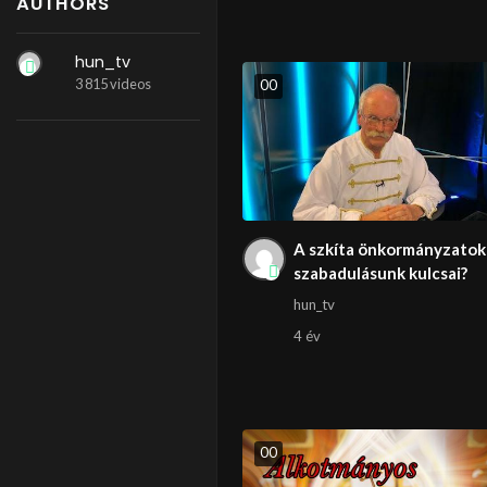
AUTHORS
hun_tv
3 815 videos
0
0
A szkíta önkormányzatok
szabadulásunk kulcsai?
hun_tv
4 év
0
0