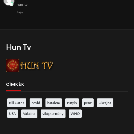
hun_tv
4 év
Hun Tv
CÍMKÉK
Bill Gates
covid
hatalom
Putyin
pénz
Ukrajna
USA
Vakcina
világkormány
WHO