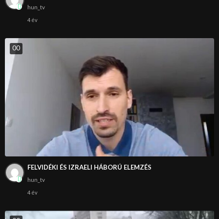
hun_tv
4 év
0
0
FELVIDÉKI ÉS IZRAELI HÁBORÚ ELEMZÉS
hun_tv
4 év