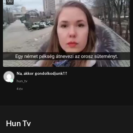
0
0
Na, akkor gondolkodjunk!!!
hun_tv
4 év
Hun Tv