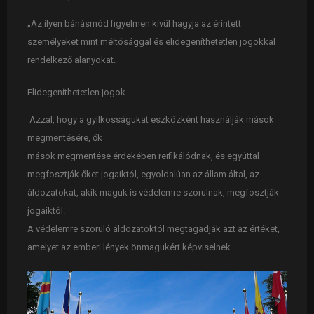
„Az ilyen bánásmód figyelmen kívül hagyja az érintett
személyeket mint méltósággal és elidegeníthetetlen jogokkal
rendelkező alanyokat.
Elidegeníthetetlen jogok.
Azzal, hogy a gyilkosságukat eszközként használják mások
megmentésére, ők
mások megmentése érdekében reifikálódnak, és egyúttal
megfosztják őket jogaiktól, egyoldalúan az állam által, az
áldozatokat, akik maguk is védelemre szorulnak, megfosztják
jogaiktól.
A védelemre szoruló áldozatoktól megtagadják azt az értéket,
amelyet az emberi lények önmagukért képviselnek.