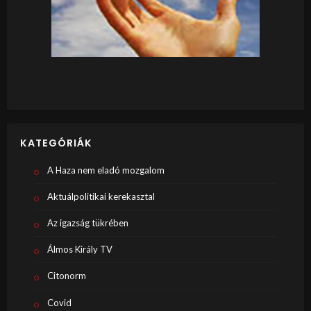
KATEGÓRIÁK
A Haza nem eladó mozgalom
Aktuálpolitikai kerekasztal
Az igazság tükrében
Álmos Király TV
Citonorm
Covid