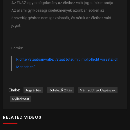
Az ENSZ-egyezségokmány az élethez való jogot is kimondja.
Az állami gyilkossági cselekmények azonban ebben az
összefüggésben nem igazolhatók, és sértik az élethez való
jogot.
Forrás:
Richter/Staatsanwälte: „Staat tötet mit Impfpflicht vorsätzlich
Menschen“
Címke:
Jogsértés
Kötelező Oltás
Német Bírák Ügyészek
Nyilatkozat
RELATED VIDEOS