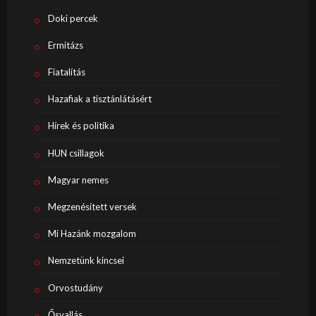
Doki percek
Ermitázs
Fiatalítás
Hazafiak a tisztánlátásért
Hírek és politika
HUN csillagok
Magyar nemes
Megzenésített versek
Mi Hazánk mozgalom
Nemzetünk kincsei
Orvostudány
Ősvallás