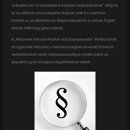
szándékosan öl embereket a kötelező védőoltásokkal”. Még ha
ez az oltások összességéhez képest csak kis számban
történik is, ez ellentétes az Alaptörvénnyel és az abban foglalt
emberi méltóság garanciájával.
A „Netzwerk kritische Richter und Staatsanwälte” (Kritikus bírák
és ügyészek hálózata) a Németországban tervezett kötelező
védőoltásokról szóló robbanásveszélyes nyilatkozatot az
alapvető jogok tömeges megsértésének tekinti.