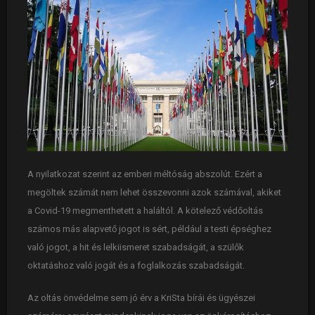
A nyilatkozat szerint az emberi méltóság abszolút. Ezért a
megöltek számát nem lehet összevonni azok számával, akiket
a Covid-19 megmenthetett a haláltól. A kötelező védőoltás
számos más alapvető jogot is sért, például a testi épséghez
való jogot, a hit és lelkiismeret szabadságát, a szülők
oktatáshoz való jogát és a foglalkozás szabadságát.
Az oltás önvédelme sem jó érv a KriSta bírái és ügyészei