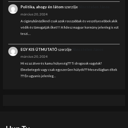
Politika, ahogy én látom
szerzője
Nincstelen János
március 20, 2024
A cigánybűnözőknél csak azok rosszabbak és veszélyesebbek akik
védik és támogatják őket!!! A fidesz magyar kormány jelenleg is ezt
teszi.…
EGY KIS ÚTMUTATÓ
szerzője
Nincstelen János
március 20, 2024
Mi ez az átverés kamu hülyeség??? Ti drogosok vagytok?
Elmebetegek vagy csak egyszerűen hülyék??? Mesevilágban éltek
??? Én ugyanis jelenleg…