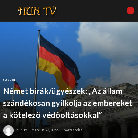
COVID
Német bírák/ügyészek: „Az állam
szándékosan gyilkolja az embereket
a kötelező védőoltásokkal”
hun_tv
március 23, 2022
0 hozzászólás