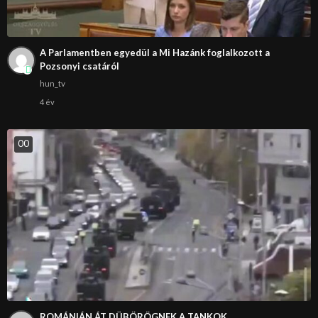
A Parlamentben egyedül a Mi Hazánk foglalkozott a
Pozsonyi csatáról
hun_tv
4 év
0
0
ROMÁNIÁN ÁT DÜBÖRÖGNEK A TANKOK