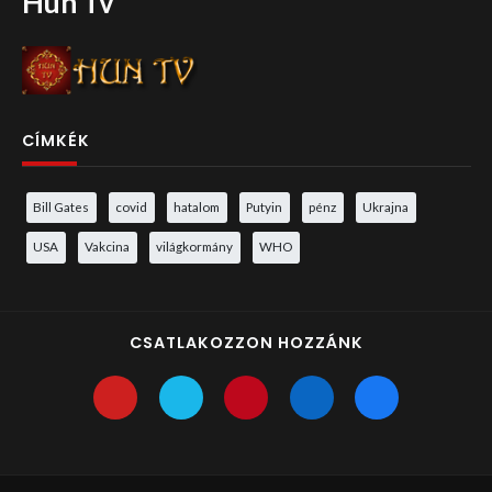
Hun Tv
CÍMKÉK
Bill Gates
covid
hatalom
Putyin
pénz
Ukrajna
USA
Vakcina
világkormány
WHO
CSATLAKOZZON HOZZÁNK