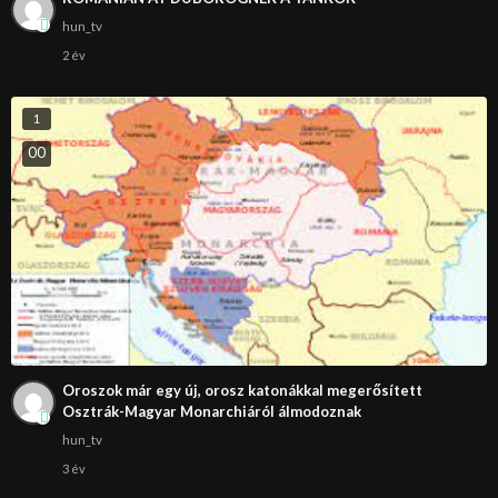
hun_tv
2 év
1
0
0
Oroszok már egy új, orosz katonákkal megerősített
Osztrák-Magyar Monarchiáról álmodoznak
hun_tv
3 év