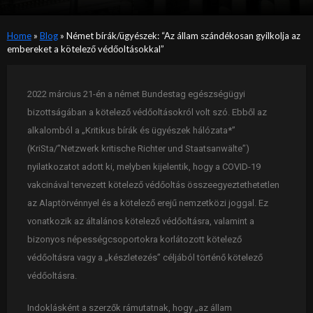
Home
»
Blog
»
Német bírák/ügyészek: “Az állam szándékosan gyilkolja az
embereket a kötelező védőoltásokkal”
2022 március 21-én a német Bundestag egészségügyi
bizottságában a kötelező védőoltásokról volt szó. Ebből az
alkalomból a „Kritikus bírák és ügyészek hálózata*”
(KriSta/”Netzwerk kritische Richter und Staatsanwälte”)
nyilatkozatot adott ki, melyben kijelentik, hogy a COVID-19
vakcinával tervezett kötelező védőoltás összeegyeztethetetlen
az Alaptörvénnyel és a kötelező erejű nemzetközi joggal. Ez
vonatkozik az általános kötelező védőoltásra, valamint a
bizonyos népességcsoportokra korlátozott kötelező
védőoltásra vagy a „készletezés” céljából történő kötelező
védőoltásra.
Indoklásként a szerzők rámutatnak, hogy „az állam