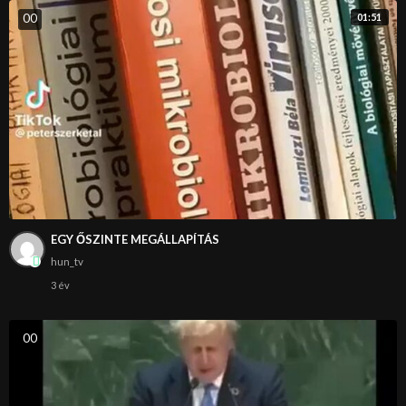
0
0
01:51
EGY ŐSZINTE MEGÁLLAPÍTÁS
hun_tv
3 év
0
0