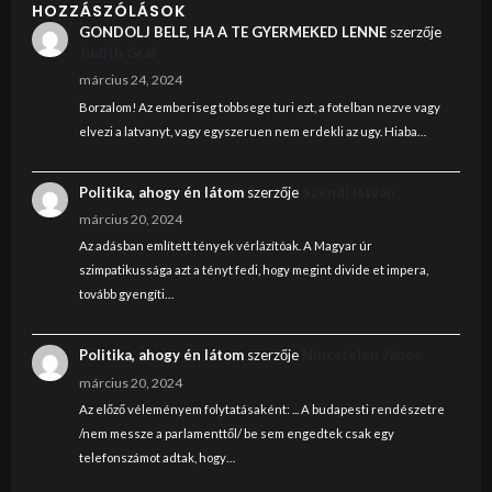
HOZZÁSZÓLÁSOK
GONDOLJ BELE, HA A TE GYERMEKED LENNE
szerzője
Judith Graf
március 24, 2024
Borzalom! Az emberiseg tobbsege turi ezt, a fotelban nezve vagy
elvezi a latvanyt, vagy egyszeruen nem erdekli az ugy. Hiaba…
Politika, ahogy én látom
szerzője
Szendi István
március 20, 2024
Az adásban említett tények vérlázítóak. A Magyar úr
szimpatikussága azt a tényt fedi, hogy megint divide et impera,
tovább gyengíti…
Politika, ahogy én látom
szerzője
Nincstelen János
március 20, 2024
Az előző véleményem folytatásaként: ... A budapesti rendészetre
/nem messze a parlamenttől/ be sem engedtek csak egy
telefonszámot adtak, hogy…