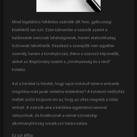
Mivel legalábbis feltételes szándék állt fenn, gyilkossági
kísérletről van szó. Ezen túlmenően a szerzők szerint a
halálesetek nemcsak lehetségesnek, hanem statisztikailag
biztosnak tekinthetők. Ráadásul a szereplők nem egyetlen
személy, hanem a törvényhozás, illetve a szavazó képviselők,
akiket az Alaptörvény szerint a „törvényesség és a rend”
kötelez.
Azt a kérdést is felvetik, hogy vajon indokolt lehet-e emberek
megölése más javak védelme érdekében? A kötelező védőoltás
mellett szóló központi érv az, hogy az oltás megvédi a többi
embert. A szerzők erre a kérdésre egyértelmű nemmel
válaszolnak, és hivatkoznak a német szövetségi
alkotmánybíróság vonatkozó határozatára.
Ez azt állítja: