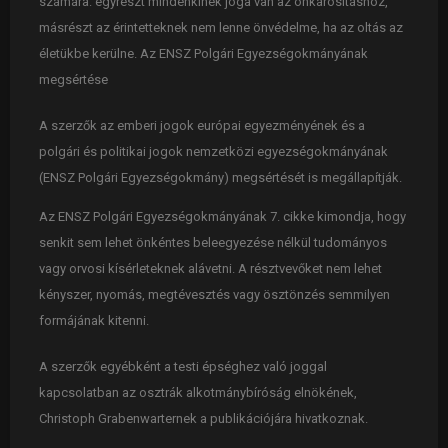
számára: egyrészt mindenkinek joga van az önkárosításhoz,
másrészt az érintetteknek nem lenne önvédelme, ha az oltás az
életükbe kerülne. Az ENSZ Polgári Egyezségokmányának
megsértése
A szerzők az emberi jogok európai egyezményének és a
polgári és politikai jogok nemzetközi egyezségokmányának
(ENSZ Polgári Egyezségokmány) megsértését is megállapítják.
Az ENSZ Polgári Egyezségokmányának 7. cikke kimondja, hogy
senkit sem lehet önkéntes beleegyezése nélkül tudományos
vagy orvosi kísérleteknek alávetni. A résztvevőket nem lehet
kényszer, nyomás, megtévesztés vagy ösztönzés semmilyen
formájának kitenni.
A szerzők egyébként a testi épséghez való joggal
kapcsolatban az osztrák alkotmánybíróság elnökének,
Christoph Grabenwarternek a publikációjára hivatkoznak.