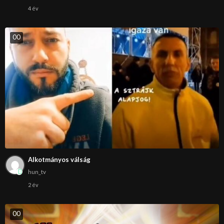
4 év
0
0
Alkotmányos válság
hun_tv
2 év
0
0