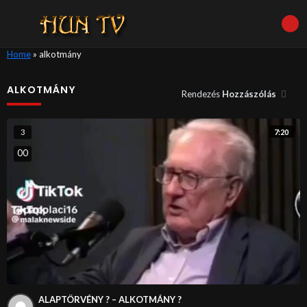
Home
»
alkotmány
ALKOTMÁNY
Rendezés
Hozzászólás
7:20
3
0
0
ALAPTÖRVÉNY ? – ALKOTMÁNY ?