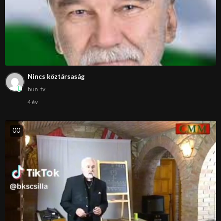
Nincs köztársaság
hun_tv
4 év
0
0