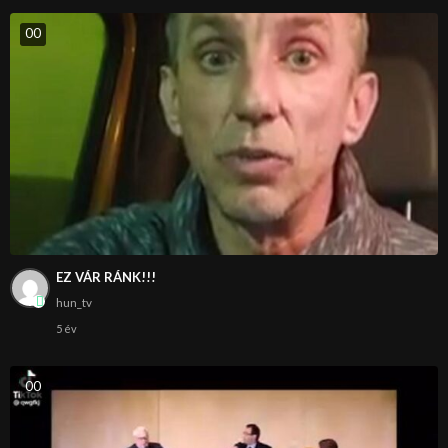
0
0
EZ VÁR RÁNK!!!
hun_tv
5 év
0
0