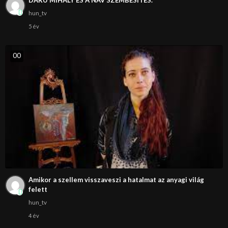
DARU MIHÁLY ÉS A NAV SZEMBESÍTÉS.
hun_tv
5 év
0
0
Amikor a szellem visszaveszi a hatalmat az anyagi világ
felett
hun_tv
4 év