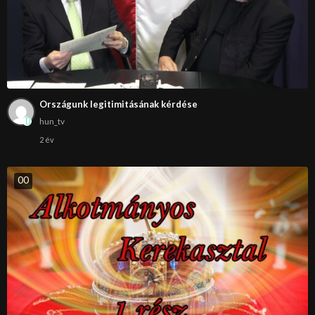
Országunk legitimitásának kérdése
hun_tv
2 év
0
0