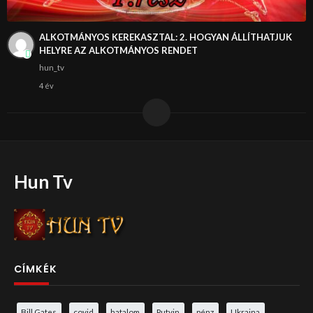
ALKOTMÁNYOS KEREKASZTAL: 2. HOGYAN ÁLLÍTHATJUK
HELYRE AZ ALKOTMÁNYOS RENDET
hun_tv
4 év
Hun Tv
CÍMKÉK
Bill Gates
covid
hatalom
Putyin
pénz
Ukrajna