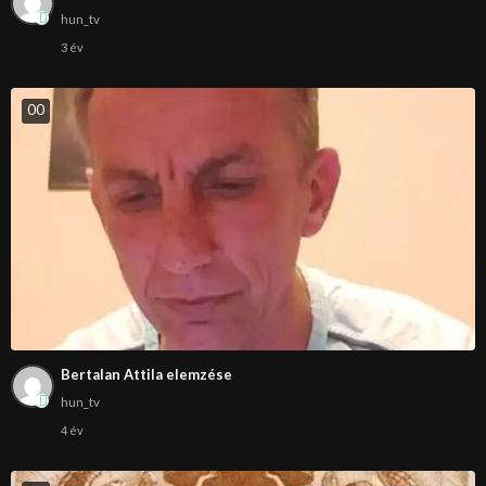
hun_tv
3 év
0
0
Bertalan Attila elemzése
hun_tv
4 év