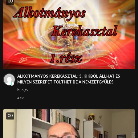
0
0
ALKOTMÁNYOS KEREKASZTAL: 3. KIKBŐL ÁLLHAT ÉS
MILYEN SZEREPET TÖLTHET BE A NEMZETGYŰLÉS
hun_tv
4 év
0
0