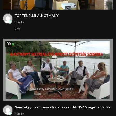
TÖRTÉNELMI ALKOTMÁNY
hun_tv
2 év
0
0
Nemzetgyűlést nemzeti civilekkel! ÁHNSZ Szegeden 2022
hun_tv