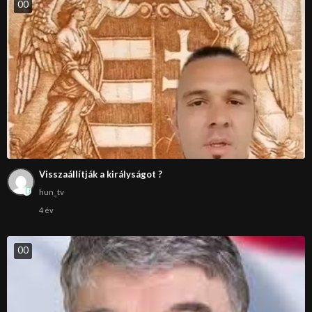
0
0
Visszaállítják a királyságot ?
hun_tv
4 év
0
0