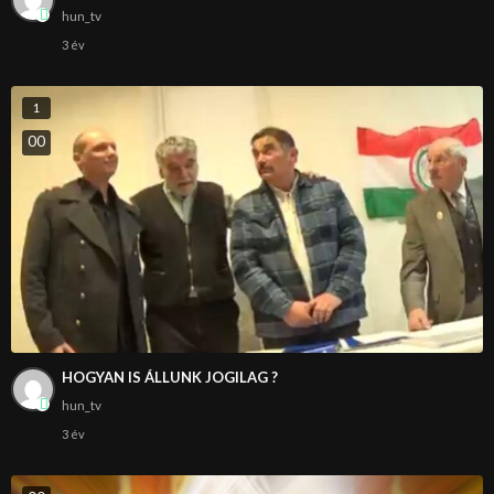
hun_tv
3 év
1
0
0
HOGYAN IS ÁLLUNK JOGILAG ?
hun_tv
3 év