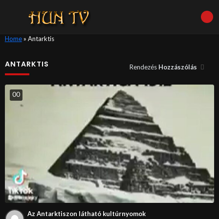
Home
»
Antarktis
ANTARKTIS
Rendezés
Hozzászólás
0
0
Az Antarktiszon látható kultúrnyomok