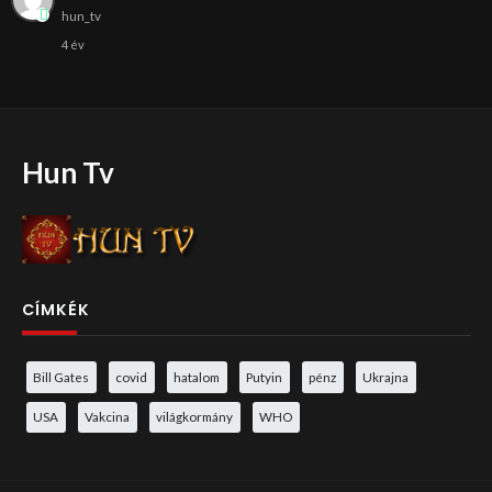
hun_tv
4 év
Hun Tv
CÍMKÉK
Bill Gates
covid
hatalom
Putyin
pénz
Ukrajna
USA
Vakcina
világkormány
WHO