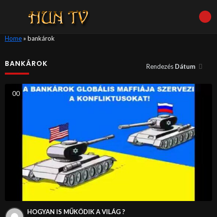
Home
»
bankárok
BANKÁROK
Rendezés
Dátum
0
0
HOGYAN IS MŰKÖDIK A VILÁG ?