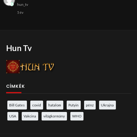
hun_tv
5 év
Hun Tv
CÍMKÉK
Bill Gates
covid
hatalom
Putyin
pénz
Ukrajna
USA
Vakcina
világkormány
WHO