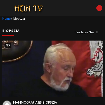
Home
»
biopszia
BIOPSZIA
Rendezés
Név
0
0
MAMMOGRÁFIA ÉS BIOPSZIA