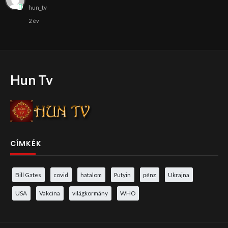
hun_tv
2 év
Hun Tv
CÍMKÉK
Bill Gates
covid
hatalom
Putyin
pénz
Ukrajna
USA
Vakcina
világkormány
WHO