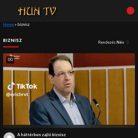
Home
»
biznisz
BIZNISZ
Rendezés
Név
0
0
A háttérben zajló biznisz