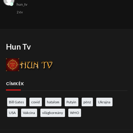
hun_tv
2 év
Hun Tv
CÍMKÉK
Bill Gates
covid
hatalom
Putyin
pénz
Ukrajna
USA
Vakcina
világkormány
WHO