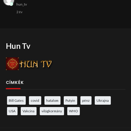
hun_tv
2 év
Hun Tv
CÍMKÉK
Bill Gates
covid
hatalom
Putyin
pénz
Ukrajna
USA
Vakcina
világkormány
WHO