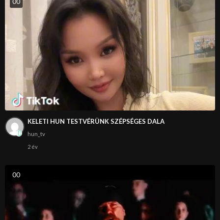
0
0
KELETI HUN TESTVÉRÜNK SZÉPSÉGES DALA
hun_tv
2 év
0
0