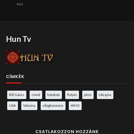
4 év
Hun Tv
CÍMKÉK
Bill Gates
covid
hatalom
Putyin
pénz
Ukrajna
USA
Vakcina
világkormány
WHO
CSATLAKOZZON HOZZÁNK