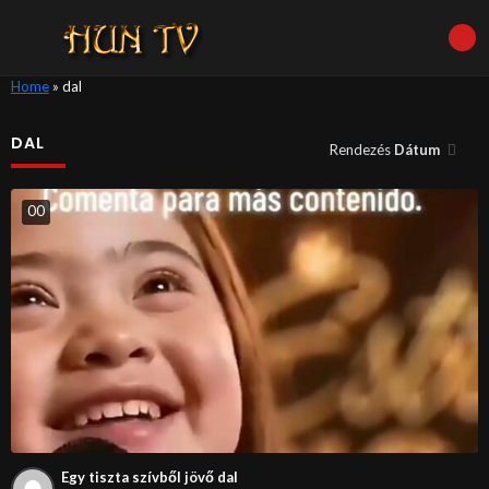
Home
»
dal
DAL
Rendezés
Dátum
0
0
Egy tiszta szívből jövő dal