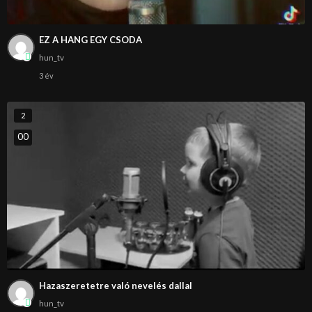
EZ A HANG EGY CSODA
hun_tv
3 év
2
0
0
Hazaszeretetre való nevelés dallal
hun_tv