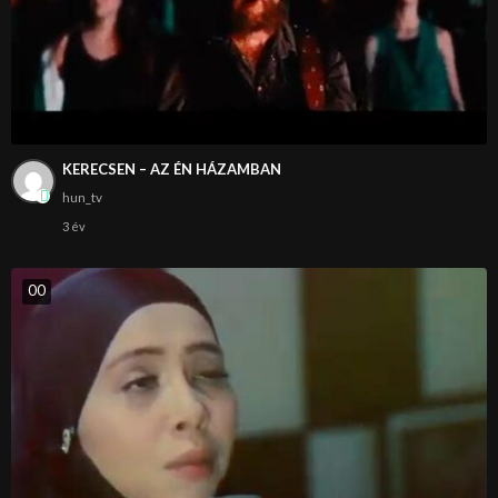
KERECSEN – AZ ÉN HÁZAMBAN
hun_tv
3 év
0
0