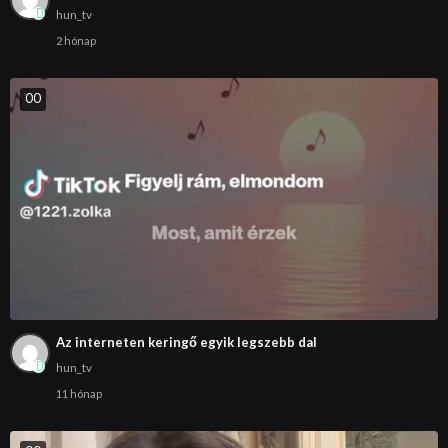
hun_tv
2 hónap
0
0
Az interneten keringő egyik legszebb dal
hun_tv
11 hónap