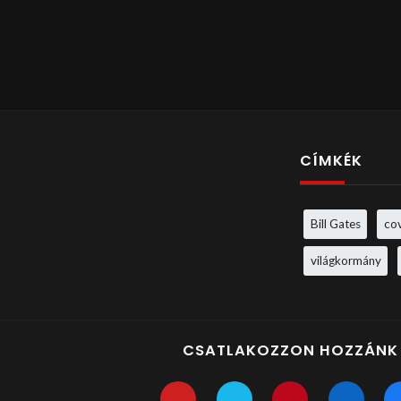
CÍMKÉK
Bill Gates
co
világkormány
CSATLAKOZZON HOZZÁNK