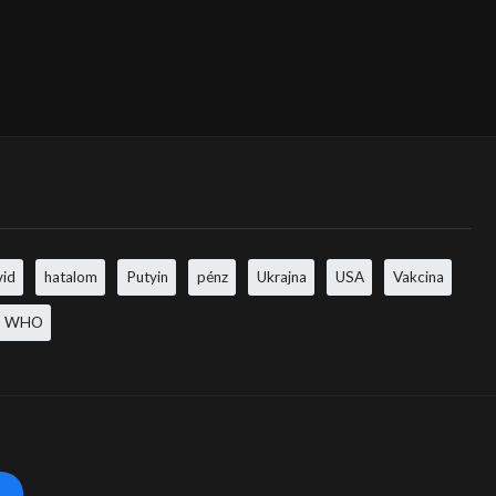
vid
hatalom
Putyin
pénz
Ukrajna
USA
Vakcina
WHO