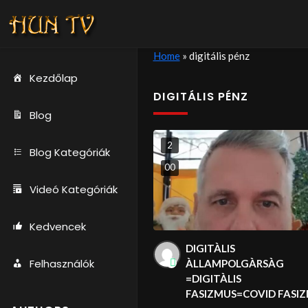
Home
»
digitális pénz
Kezdőlap
DIGITÁLIS PÉNZ
Blog
2
Blog Kategóriák
0
0
Videó Kategóriák
Kedvencek
DIGITÀLIS
Felhasználók
ÀLLAMPOLGÀRSÀG
=DIGITÀLIS
FASIZMUS=COVID FASI