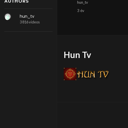
AUTHORS
hun_tv
3 év
hun_tv
3 816 videos
Hun Tv