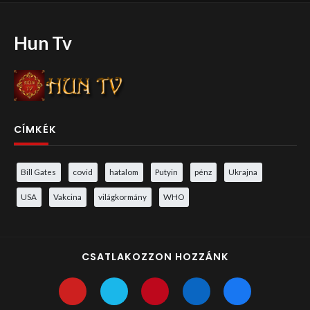
Hun Tv
CÍMKÉK
Bill Gates
covid
hatalom
Putyin
pénz
Ukrajna
USA
Vakcina
világkormány
WHO
CSATLAKOZZON HOZZÁNK