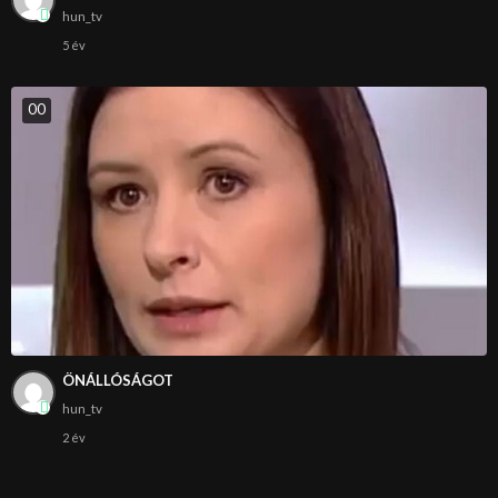
hun_tv
5 év
0
0
ÖNÁLLÓSÁGOT
hun_tv
2 év