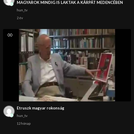
MAGYAROK MINDIG IS LAKTAK A KÁRPÁT MEDENCÉBEN
hun_tv
2 év
0
0
Etruszk magyar rokonság
hun_tv
12 hónap