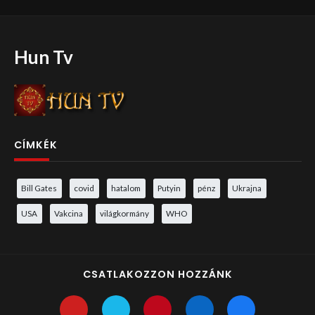
Hun Tv
CÍMKÉK
Bill Gates
covid
hatalom
Putyin
pénz
Ukrajna
USA
Vakcina
világkormány
WHO
CSATLAKOZZON HOZZÁNK