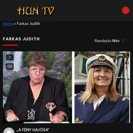
Home
»
Farkas Judith
FARKAS JUDITH
Rendezés
Név
2
0
0
,,A FÉNY HAJÓSA”