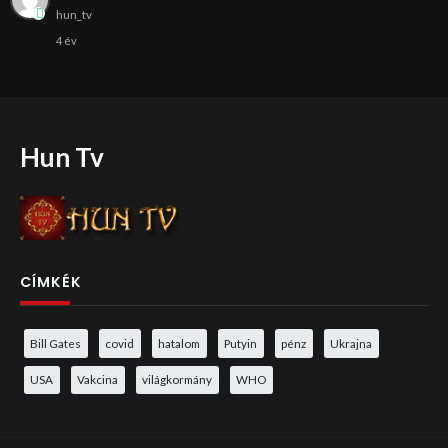
hun_tv
4 év
Hun Tv
CÍMKÉK
Bill Gates
covid
hatalom
Putyin
pénz
Ukrajna
USA
Vakcina
világkormány
WHO