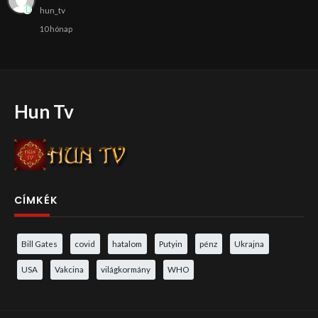
hun_tv
10 hónap
Hun Tv
CÍMKÉK
Bill Gates
covid
hatalom
Putyin
pénz
Ukrajna
USA
Vakcina
világkormány
WHO