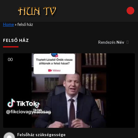
Home
»
felső ház
FELSŐ HÁZ
Rendezés
Név
0
0
Felsőház szükségessége