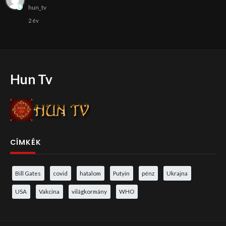
hun_tv
2 év
Hun Tv
CÍMKÉK
Bill Gates
covid
hatalom
Putyin
pénz
Ukrajna
USA
Vakcina
világkormány
WHO