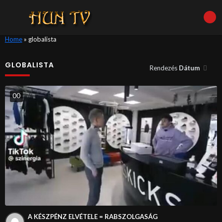
Home
»
globalista
GLOBALISTA
Rendezés
Dátum
0
0
A KÉSZPÉNZ ELVÉTELE = RABSZOLGASÁG