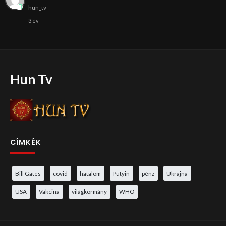
hun_tv
3 év
Hun Tv
CÍMKÉK
Bill Gates
covid
hatalom
Putyin
pénz
Ukrajna
USA
Vakcina
világkormány
WHO