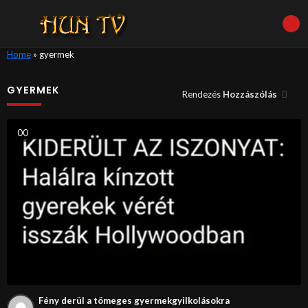
Home
»
gyermek
GYERMEK
Rendezés
Hozzászólás
0
0
Fény derül a tömeges gyermekgyilkolásokra