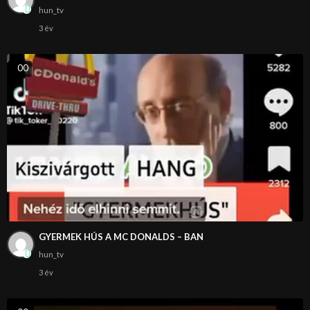
hun_tv
3 év
0
0
GYERMEK HÚS A MC DONALDS – BAN
hun_tv
3 év