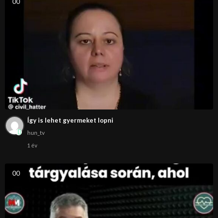
0
0
Így is lehet gyermeket lopni
hun_tv
1 év
0
0