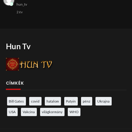
hun_tv
2 év
Hun Tv
CÍMKÉK
Bill Gates
covid
hatalom
Putyin
pénz
Ukrajna
USA
Vakcina
világkormány
WHO