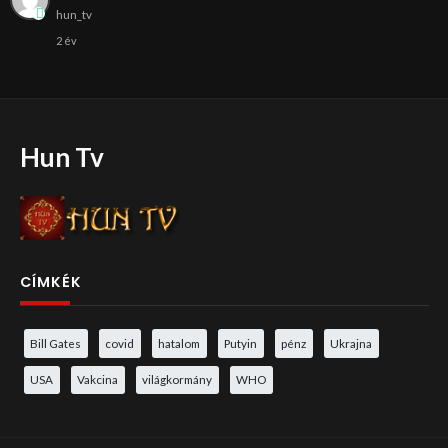
hun_tv
2 év
Hun Tv
CÍMKÉK
Bill Gates
covid
hatalom
Putyin
pénz
Ukrajna
USA
Vakcina
világkormány
WHO