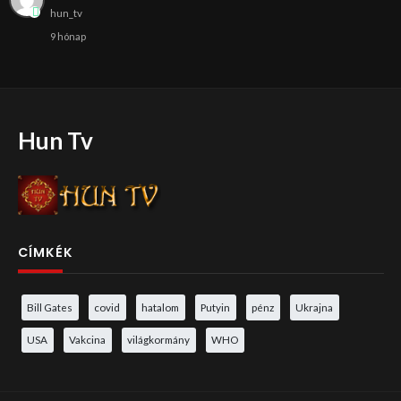
hun_tv
9 hónap
Hun Tv
CÍMKÉK
Bill Gates
covid
hatalom
Putyin
pénz
Ukrajna
USA
Vakcina
világkormány
WHO