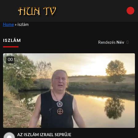
Home
»
iszlám
ISZLÁM
Rendezés
Név
0
0
AZ ISZLÁM IZRAEL SEPRŰJE