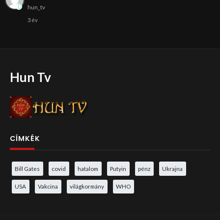
hun_tv
3 év
Hun Tv
CÍMKÉK
Bill Gates
covid
hatalom
Putyin
pénz
Ukrajna
USA
Vakcina
világkormány
WHO