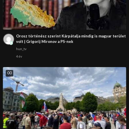
Orosz történész szerint Kárpátalja mindig is magyar terület
volt | Grigorij Mironov a PS-nek
hun_tv
4 év
0
0