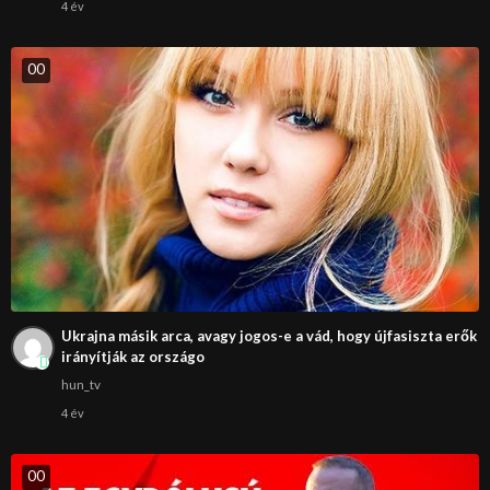
4 év
0
0
Ukrajna másik arca, avagy jogos-e a vád, hogy újfasiszta erők
irányítják az országo
hun_tv
4 év
0
0