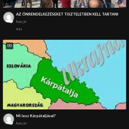
AZ ÖNRENDELKEZÉSEKET TISZTELETBEN KELL TARTANI
hun_tv
4 év
0
0
Mi lesz Kárpátaljával?
hun_tv