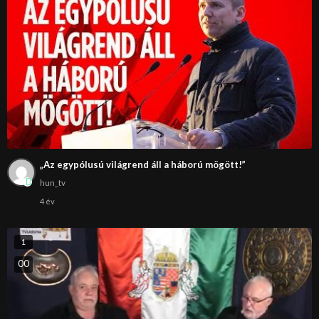
„Az egypólusú világrend áll a háború mögött!”
hun_tv
4 év
1
0
0