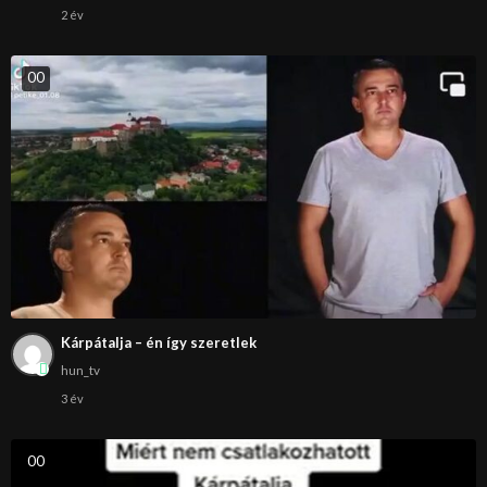
2 év
0
0
Kárpátalja – én így szeretlek
hun_tv
3 év
0
0