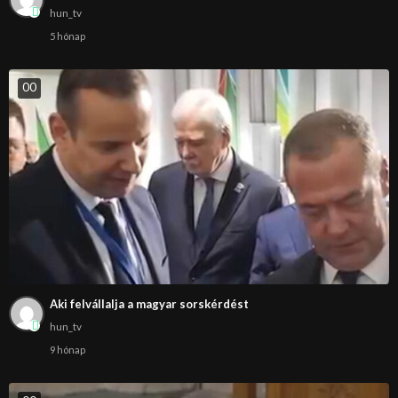
hun_tv
5 hónap
0
0
Aki felvállalja a magyar sorskérdést
hun_tv
9 hónap