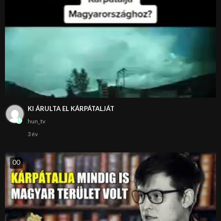
KI ÁRULTA EL KÁRPÁTALJÁT
hun_tv
3 év
0
0