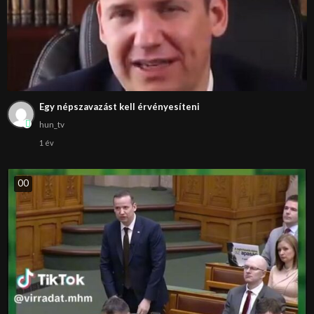
Egy népszavazást kell érvényesíteni
hun_tv
1 év
0
0