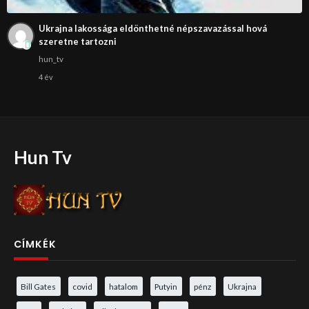
Ukrajna lakossága eldönthetné népszavazással hová
szeretne tartozni
hun_tv
4 év
Hun Tv
CÍMKÉK
Bill Gates
covid
hatalom
Putyin
pénz
Ukrajna