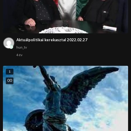
Aktuálpolitikai kerekasztal 2022.02.27
hun_tv
4 év
1
0
0