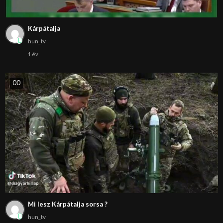
Kárpátalja
hun_tv
1 év
0
0
Mi lesz Kárpátalja sorsa ?
hun_tv