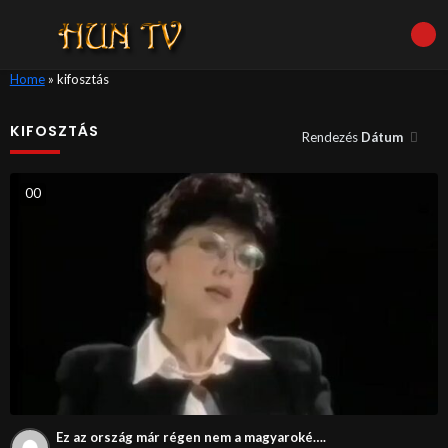
Home
»
kifosztás
KIFOSZTÁS
Rendezés
Dátum
0
0
Ez az ország már régen nem a magyaroké….