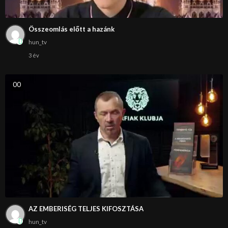
Összeomlás előtt a hazánk
hun_tv
3 év
0
0
AZ EMBERISÉG TELJES KIFOSZTÁSA
hun_tv