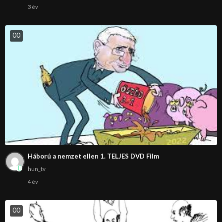
3 év
0
0
Háború a nemzet ellen 1. TELJES DVD Film
hun_tv
4 év
0
0