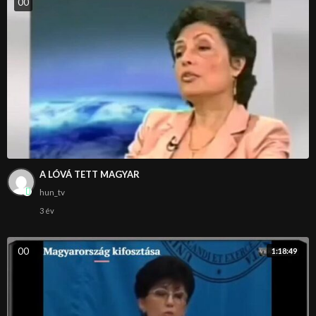
0
0
A LÓVÁ TETT MAGYAR
hun_tv
3 év
0
0
1:18:49