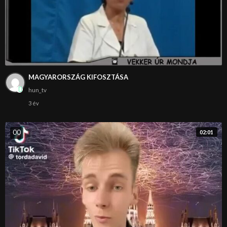
MAGYARORSZÁG KIFOSZTÁSA
hun_tv
3 év
0
0
02:01