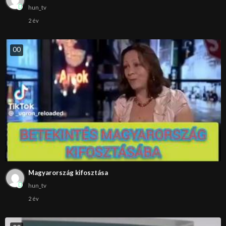
hun_tv
2 év
0
0
Magyarország kifosztása
hun_tv
2 év