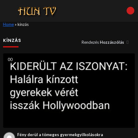
Home
»
kínzás
KÍNZÁS
Rendezés
Hozzászólás
0
0
Fény derül a tömeges gyermekgyilkolásokra