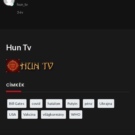
hun_tv
3 év
Hun Tv
CÍMKÉK
Bill Gates
covid
hatalom
Putyin
pénz
Ukrajna
USA
Vakcina
világkormány
WHO