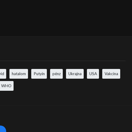
vid
hatalom
Putyin
pénz
Ukrajna
USA
Vakcina
WHO