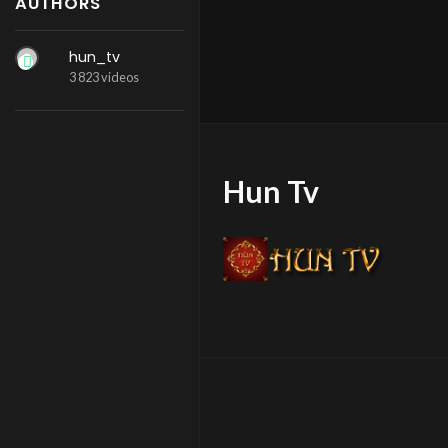
AUTHORS
hun_tv
3 823 videos
Hun Tv