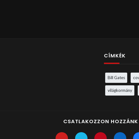
CÍMKÉK
Bill Gates
co
világkormány
CSATLAKOZZON HOZZÁNK