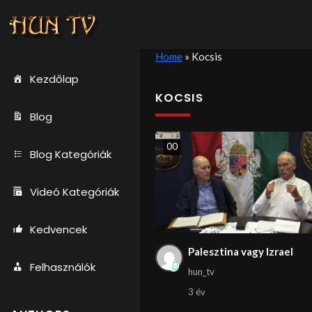
Home
»
Kocsis
Kezdőlap
KOCSIS
Blog
0
0
Blog Kategóriák
Videó Kategóriák
Kedvencek
Palesztina vagy Izrael
Felhasználók
hun_tv
3 év