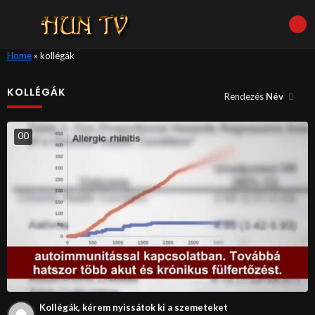
Home
»
kollégák
KOLLÉGÁK
Rendezés
Név
0
0
Kollégák, kérem nyissátok ki a szemeteket