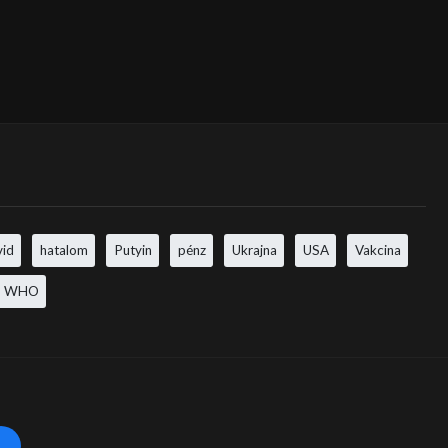
vid
hatalom
Putyin
pénz
Ukrajna
USA
Vakcina
WHO