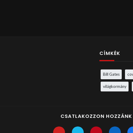
CÍMKÉK
Bill Gates
co
világkormány
CSATLAKOZZON HOZZÁNK