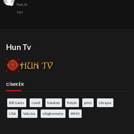
hun_tv
3 év
Hun Tv
CÍMKÉK
Bill Gates
covid
hatalom
Putyin
pénz
Ukrajna
USA
Vakcina
világkormány
WHO