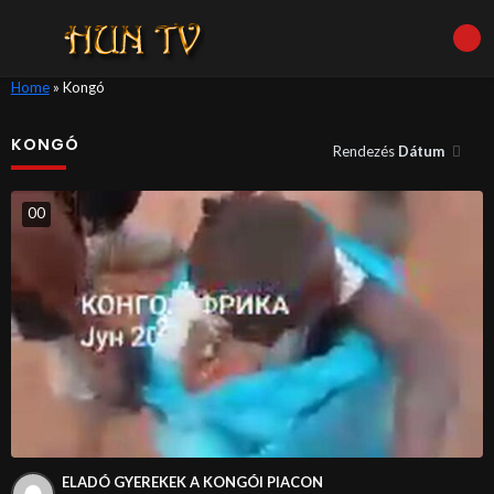
Home
»
Kongó
KONGÓ
Rendezés
Dátum
0
0
ELADÓ GYEREKEK A KONGÓI PIACON