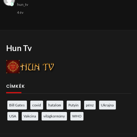
hun_tv
4 év
Hun Tv
CÍMKÉK
Bill Gates
covid
hatalom
Putyin
pénz
Ukrajna
USA
Vakcina
világkormány
WHO