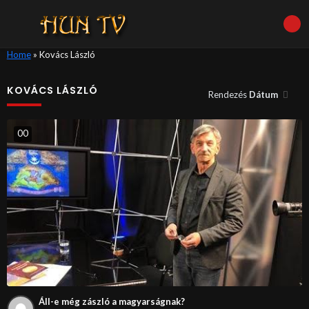
Home
»
Kovács László
KOVÁCS LÁSZLÓ
Rendezés
Dátum
0
0
Áll-e még zászló a magyarságnak?