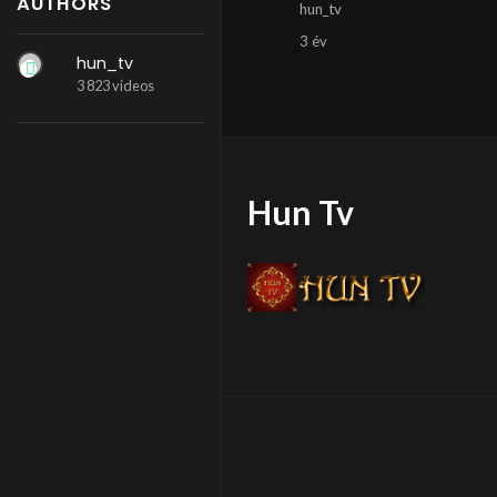
AUTHORS
hun_tv
3 év
hun_tv
3 823 videos
Hun Tv