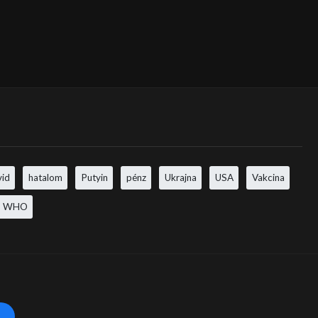
vid
hatalom
Putyin
pénz
Ukrajna
USA
Vakcina
WHO