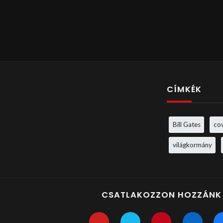
CÍMKÉK
Bill Gates
co
világkormány
CSATLAKOZZON HOZZÁNK