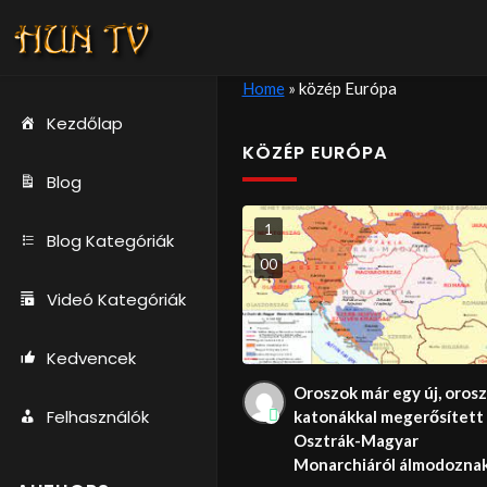
Home
»
közép Európa
Kezdőlap
KÖZÉP EURÓPA
Blog
1
Blog Kategóriák
0
0
Videó Kategóriák
Kedvencek
Oroszok már egy új, orosz
Felhasználók
katonákkal megerősített
Osztrák-Magyar
Monarchiáról álmodozna