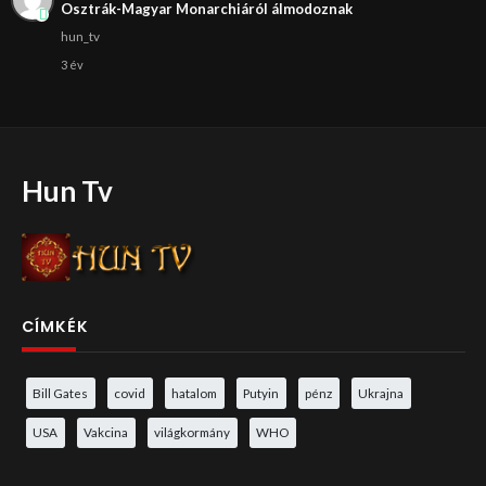
Osztrák-Magyar Monarchiáról álmodoznak
hun_tv
3 év
Hun Tv
CÍMKÉK
Bill Gates
covid
hatalom
Putyin
pénz
Ukrajna
USA
Vakcina
világkormány
WHO