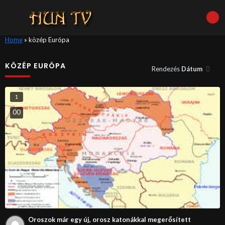
Home
»
közép Európa
KÖZÉP EURÓPA
Rendezés
Dátum
1
0
0
Oroszok már egy új, orosz katonákkal megerősített