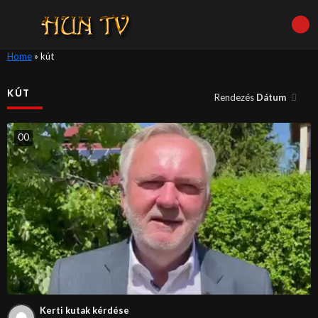
Home
»
kút
KÚT
Rendezés
Dátum
0
0
Kerti kutak kérdése