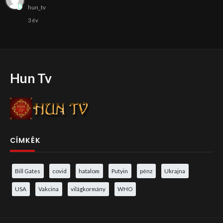
hun_tv
3 év
Hun Tv
CÍMKÉK
Bill Gates
covid
hatalom
Putyin
pénz
Ukrajna
USA
Vakcina
világkormány
WHO