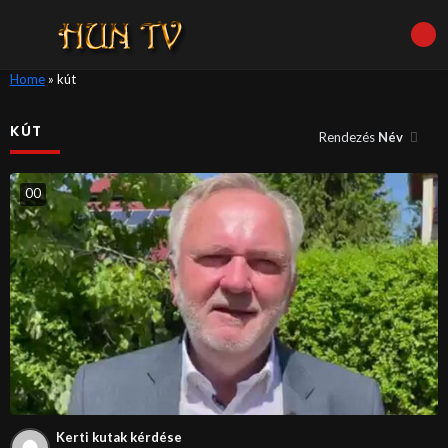
Home
»
kút
KÚT
Rendezés
Név
0
0
Kerti kutak kérdése