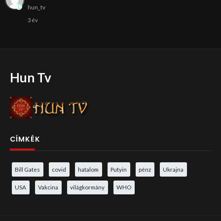
hun_tv
3 év
Hun Tv
CÍMKÉK
Bill Gates
covid
hatalom
Putyin
pénz
Ukrajna
USA
Vakcina
világkormány
WHO