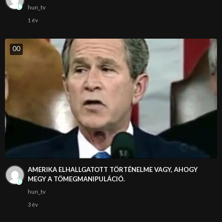
hun_tv
1 év
0
0
AMERIKA ELHALLGATOTT TÖRTÉNELME VAGY, AHOGY
MEGY A TÖMEGMANIPULÁCIÓ.
hun_tv
3 év