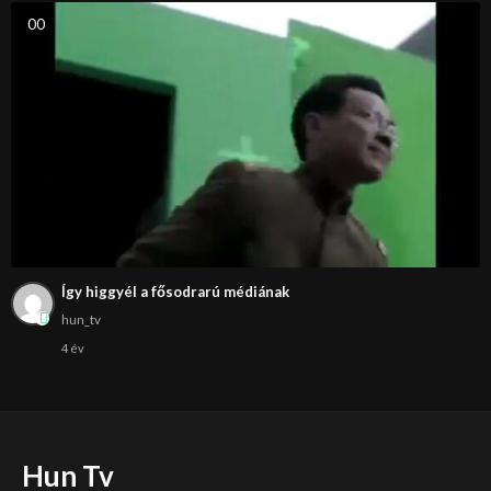
0
0
Így higgyél a fősodrarú médiának
hun_tv
4 év
Hun Tv