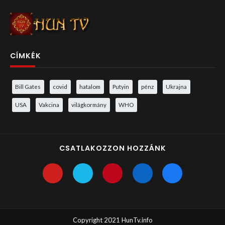
CÍMKÉK
Bill Gates
covid
hatalom
Putyin
pénz
Ukrajna
USA
Vakcina
világkormány
WHO
CSATLAKOZZON HOZZÁNK
Copyright 2021 HunTv.info