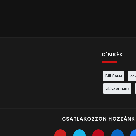
CÍMKÉK
Bill Gates
co
világkormány
CSATLAKOZZON HOZZÁNK