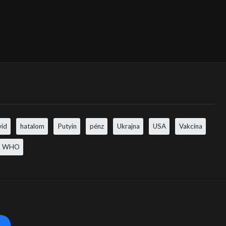
vid
hatalom
Putyin
pénz
Ukrajna
USA
Vakcina
WHO