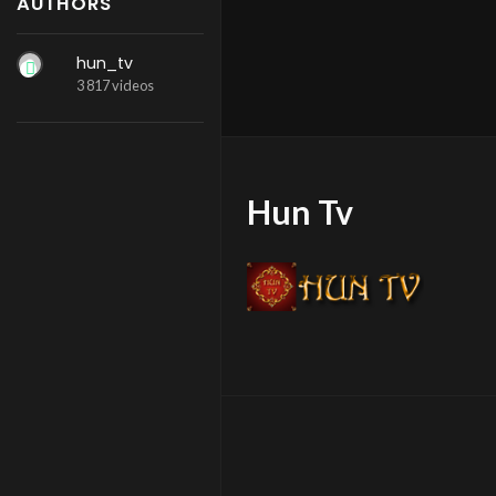
AUTHORS
hun_tv
3 817 videos
Hun Tv