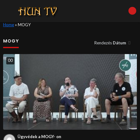
Home
»
MOGY
MOGY
Rendezés
Dátum
0
0
Ügyvédek a MOGY- on