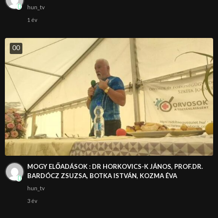
hun_tv
1 év
0
0
MOGY ELŐADÁSOK : DR HORKOVICS-K JÁNOS, PROF.DR.
BARDÓCZ ZSUZSA, BOTKA ISTVÁN, KOZMA ÉVA
hun_tv
3 év