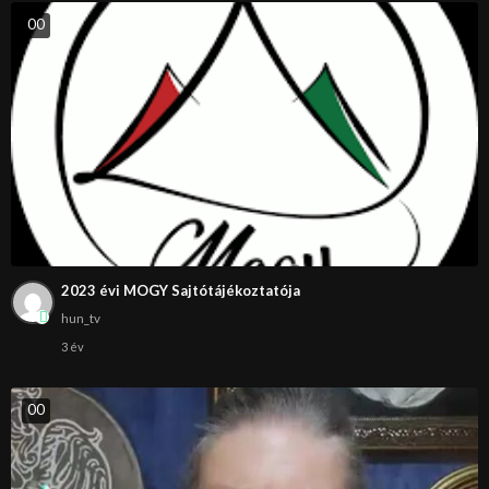
0
0
2023 évi MOGY Sajtótájékoztatója
hun_tv
3 év
0
0