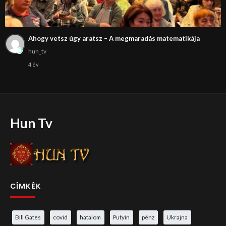
Ahogy vetsz úgy aratsz – A megmaradás matematikája
hun_tv
4 év
Hun Tv
CÍMKÉK
Bill Gates
covid
hatalom
Putyin
pénz
Ukrajna