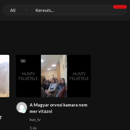
0
0
A Magyar orvosi kamara nem
mer vitázni
T
hun_tv
1 év