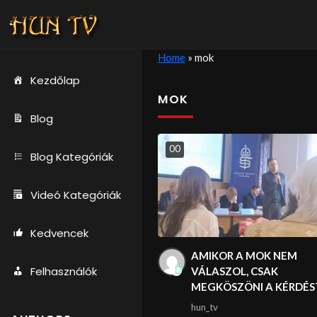
Home
»
mok
Kezdőlap
MOK
Blog
0
0
Blog Kategóriák
Videó Kategóriák
Kedvencek
AMIKOR A MOK NEM
Felhasználók
VÁLASZOL, CSAK
MEGKÖSZÖNI A KÉRDÉS
hun_tv