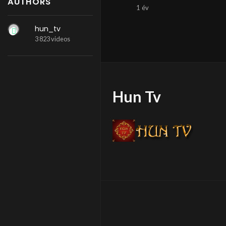
AUTHORS
1 év
hun_tv
3 823 videos
Hun Tv