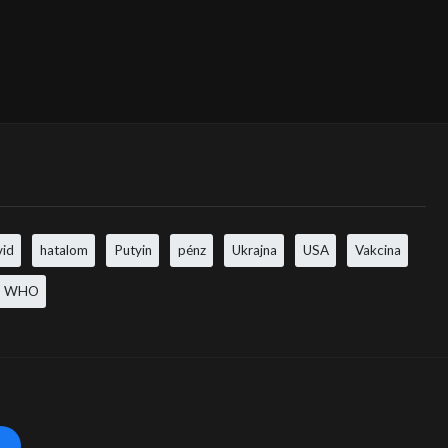
vid
hatalom
Putyin
pénz
Ukrajna
USA
Vakcina
WHO