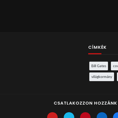
CÍMKÉK
Bill Gates
co
világkormány
CSATLAKOZZON HOZZÁNK