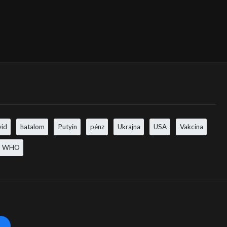
vid
hatalom
Putyin
pénz
Ukrajna
USA
Vakcina
WHO