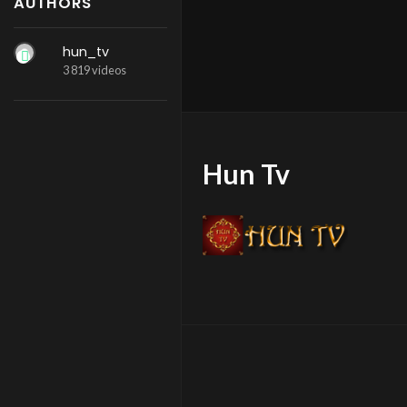
AUTHORS
hun_tv
3 819 videos
Hun Tv