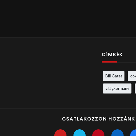
CÍMKÉK
Bill Gates
co
világkormány
CSATLAKOZZON HOZZÁNK