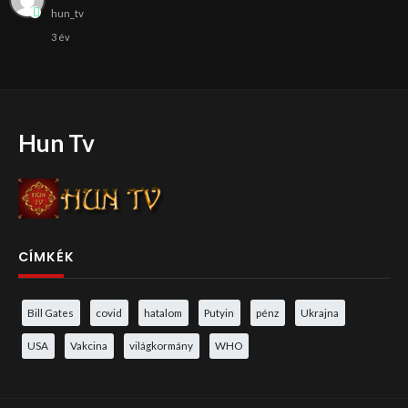
hun_tv
3 év
Hun Tv
CÍMKÉK
Bill Gates
covid
hatalom
Putyin
pénz
Ukrajna
USA
Vakcina
világkormány
WHO