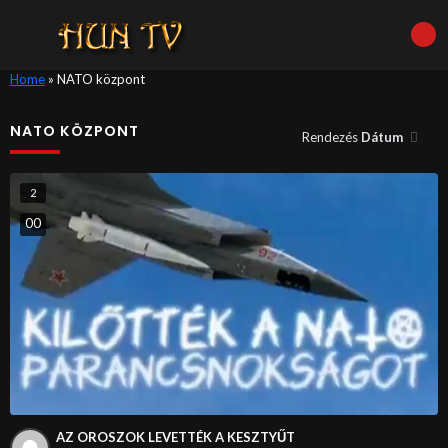
Home
»
NATO központ
NATO KÖZPONT
Rendezés
Dátum
2
0
0
AZ OROSZOK LEVETTÉK A KESZTYŰT