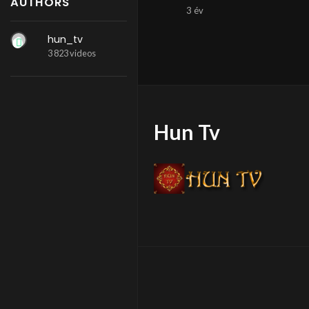
AUTHORS
3 év
hun_tv
3 823 videos
Hun Tv