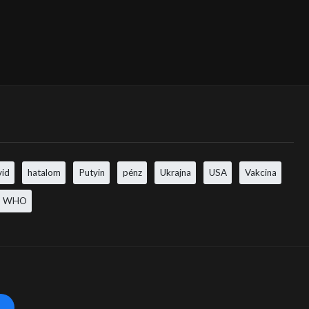
vid
hatalom
Putyin
pénz
Ukrajna
USA
Vakcina
WHO