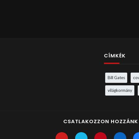
CÍMKÉK
Bill Gates
co
világkormány
CSATLAKOZZON HOZZÁNK