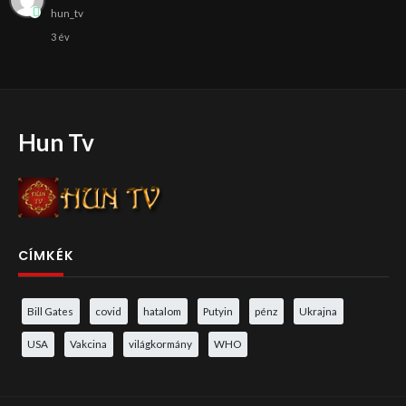
hun_tv
3 év
Hun Tv
CÍMKÉK
Bill Gates
covid
hatalom
Putyin
pénz
Ukrajna
USA
Vakcina
világkormány
WHO