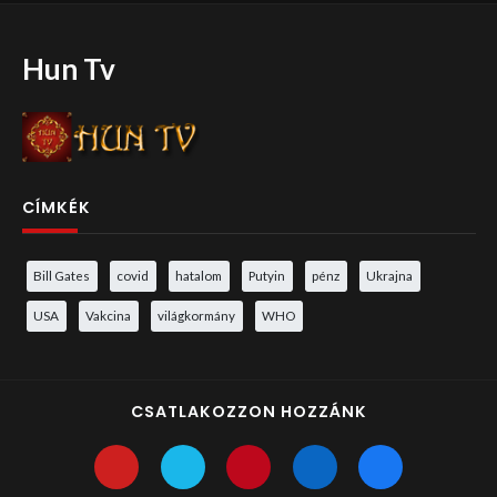
Hun Tv
CÍMKÉK
Bill Gates
covid
hatalom
Putyin
pénz
Ukrajna
USA
Vakcina
világkormány
WHO
CSATLAKOZZON HOZZÁNK