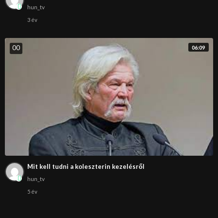
hun_tv
3 év
0
0
06:09
Mit kell tudni a koleszterin kezelésről
hun_tv
5 év