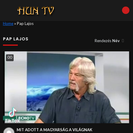
Home
»
Pap Lajos
PAP LAJOS
Rendezés
Név
0
0
MIT ADOTT A MAGYARSÁG A VILÁGNAK