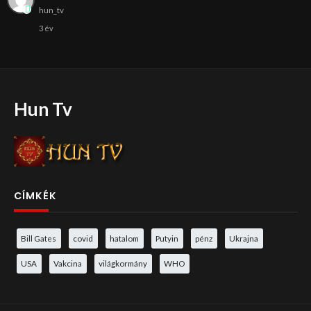
hun_tv
3 év
Hun Tv
CÍMKÉK
Bill Gates
covid
hatalom
Putyin
pénz
Ukrajna
USA
Vakcina
világkormány
WHO