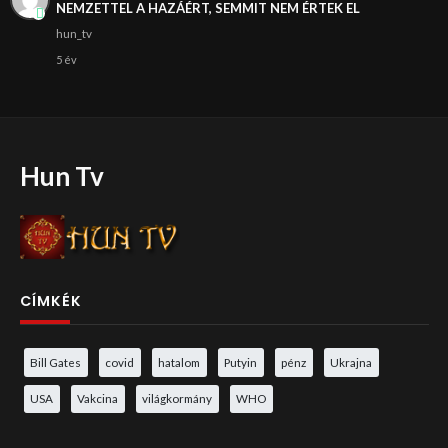
NEMZETTEL A HAZÁÉRT, SEMMIT NEM ÉRTEK EL
hun_tv
5 év
Hun Tv
CÍMKÉK
Bill Gates
covid
hatalom
Putyin
pénz
Ukrajna
USA
Vakcina
világkormány
WHO