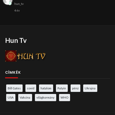
hun_tv
4 év
Hun Tv
CÍMKÉK
Bill Gates
covid
hatalom
Putyin
pénz
Ukrajna
USA
Vakcina
világkormány
WHO