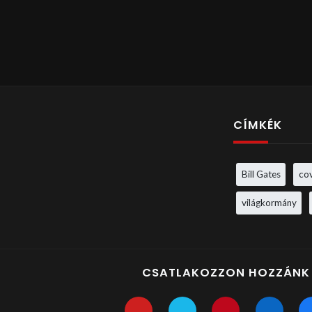
CÍMKÉK
Bill Gates
co
világkormány
CSATLAKOZZON HOZZÁNK