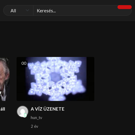
0
0
áll
A VÍZ ÜZENETE
hun_tv
2 év