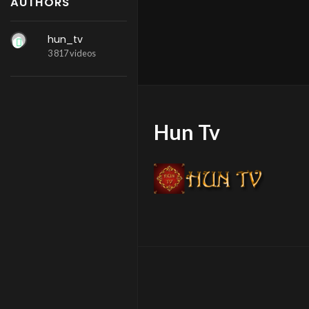
AUTHORS
hun_tv
3 817 videos
Hun Tv