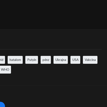
vid
hatalom
Putyin
pénz
Ukrajna
USA
Vakcina
WHO