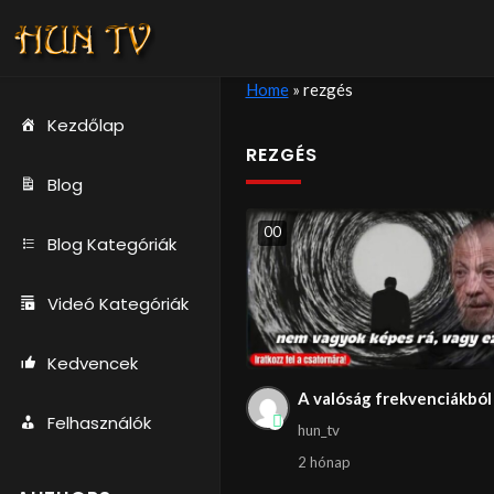
Home
»
rezgés
Kezdőlap
REZGÉS
Blog
0
0
Blog Kategóriák
Videó Kategóriák
Kedvencek
A valóság frekvenciákból 
Felhasználók
hun_tv
2 hónap